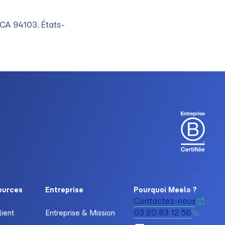
, CA 94103, États-
ources
Entreprise
Pourquoi Meelo ?
Contactez-nous
03 20 83 12 56
lient
Entreprise & Mission