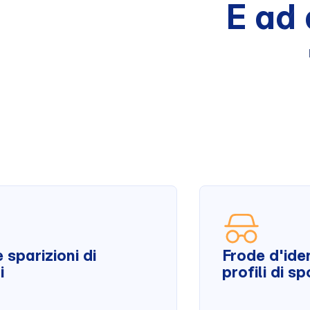
E ad 
e sparizioni di
Frode d'ide
i
profili di s