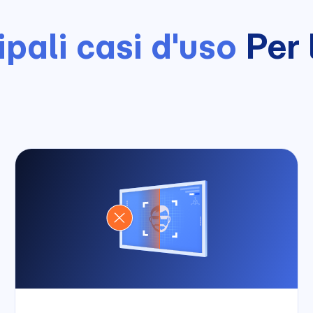
ipali casi d'uso
Per 