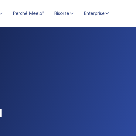
Perché Meelo?
Risorse
Enterprise
a