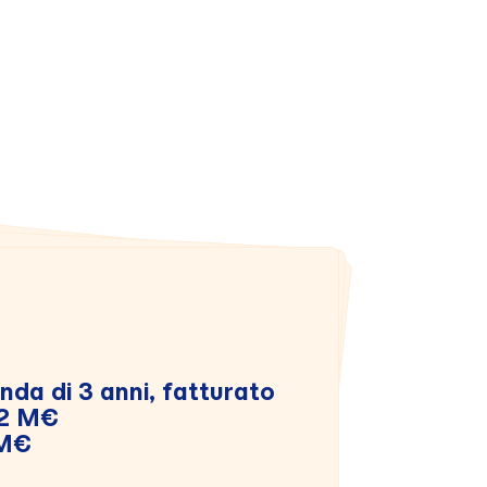
nda di 3 anni, fatturato
rizzo fisico verificato
,2 M€
 «pulito» su tutte le segnalazioni
 M€