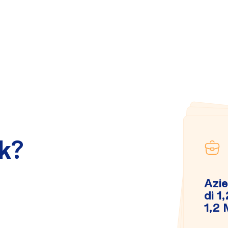
k?
Azie
Indi
di 1
Rappresentante legale
1,2