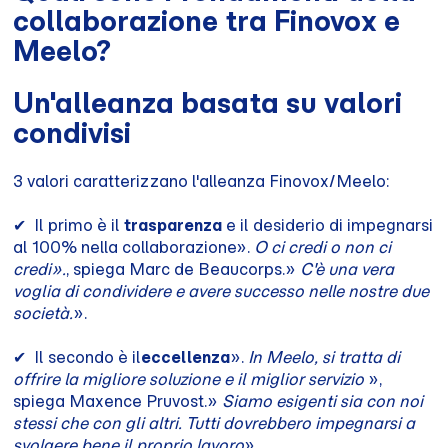
collaborazione tra Finovox e
Meelo?
Un'alleanza basata su valori
condivisi
3 valori caratterizzano l'alleanza Finovox/Meelo:
✔ ︎ Il primo è il
trasparenza
e il desiderio di impegnarsi
al 100% nella collaborazione».
O ci credi o non ci
credi».
, spiega Marc de Beaucorps.»
C'è una vera
voglia di condividere e avere successo nelle nostre due
società.
».
✔ ︎ Il secondo è il
eccellenza
».
In Meelo, si tratta di
offrire la migliore soluzione e il miglior servizio
»,
spiega Maxence Pruvost.»
Siamo esigenti sia con noi
stessi che con gli altri. Tutti dovrebbero impegnarsi a
svolgere bene il proprio lavoro
».