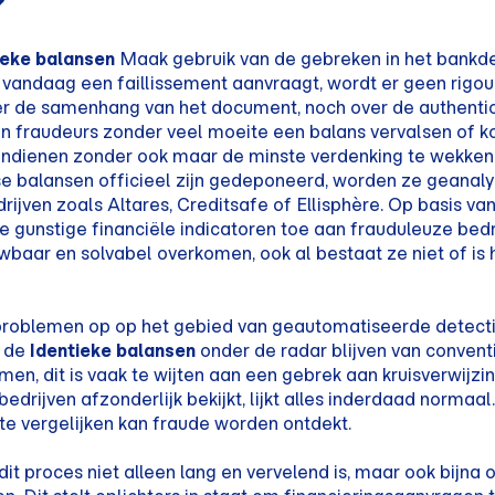
?
ieke balansen
Maak gebruik van de gebreken in het bankd
vandaag een faillissement aanvraagt, wordt er geen rigour
r de samenhang van het document, noch over de authentici
n fraudeurs zonder veel moeite een balans vervalsen of ko
 indienen zonder ook maar de minste verdenking te wekken
e balansen officieel zijn gedeponeerd, worden ze geanal
drijven zoals Altares, Creditsafe of Ellisphère. Op basis v
e gunstige financiële indicatoren toe aan frauduleuze bedr
uwbaar en solvabel overkomen, ook al bestaat ze niet of is 
 problemen op op het gebied van geautomatiseerde detect
s de
Identieke balansen
onder de radar blijven van convent
n, dit is vaak te wijten aan een gebrek aan kruisverwijzi
edrijven afzonderlijk bekijkt, lijkt alles inderdaad normaal
te vergelijken kan fraude worden ontdekt.
it proces niet alleen lang en vervelend is, maar ook bijna 