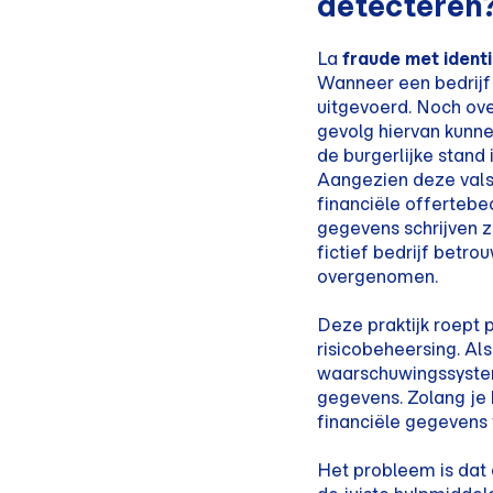
detecteren
La
fraude met ident
Wanneer een bedrijf 
uitgevoerd. Noch ove
gevolg hiervan kunne
de burgerlijke stand
Aangezien deze vals
financiële offertebe
gegevens schrijven z
fictief bedrijf betro
overgenomen.
Deze praktijk roept
risicobeheersing. Al
waarschuwingssysteme
gegevens. Zolang je b
financiële gegevens 
Het probleem is dat d