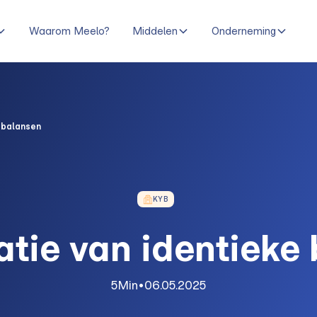
Waarom Meelo?
Middelen
Onderneming
e balansen
KYB
catie van identieke
5
Min
•
06.05.2025