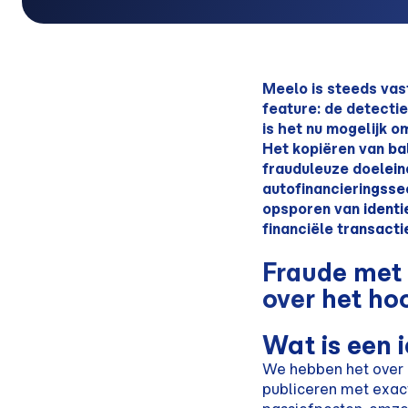
Meelo is steeds vas
feature: de detectie
is het nu mogelijk o
Het kopiëren van ba
frauduleuze doeleind
autofinancieringssec
opsporen van identi
financiële transacti
Fraude met 
over het ho
Wat is een 
We hebben het over
publiceren met exac