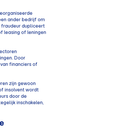
 georganiseerde
 een ander bedrijf om
de fraudeur dupliceert
f leasing of leningen
sectoren
eningen. Door
van financiers of
uren zijn gewoon
of insolvent wordt
eurs door de
egelijk inschakelen,
te