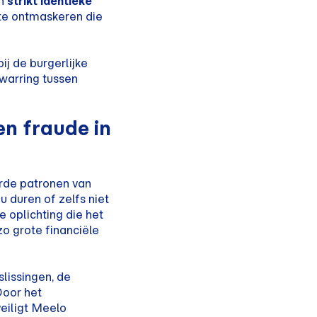
jn
strikt identieke
te ontmaskeren die
j de burgerlijke
warring tussen
en fraude in
rde patronen van
 duren of zelfs niet
e oplichting die het
o grote financiële
lissingen, de
 Door het
eiligt Meelo