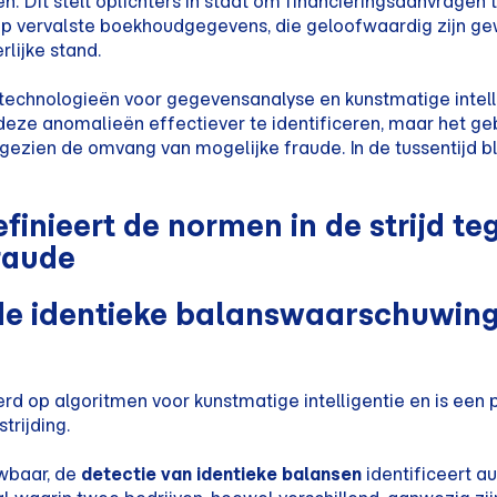
en. Dit stelt oplichters in staat om financieringsaanvragen
op vervalste boekhoudgegevens, die geloofwaardig zijn g
rlijke stand.
technologieën voor gegevensanalyse en kunstmatige intell
ze anomalieën effectiever te identificeren, maar het geb
gezien de omvang van mogelijke fraude. In de tussentijd bl
finieert de normen in de strijd te
fraude
de identieke balanswaarschuwin
rd op algoritmen voor kunstmatige intelligentie en is een
trijding.
uwbaar, de
detectie van identieke balansen
identificeert a