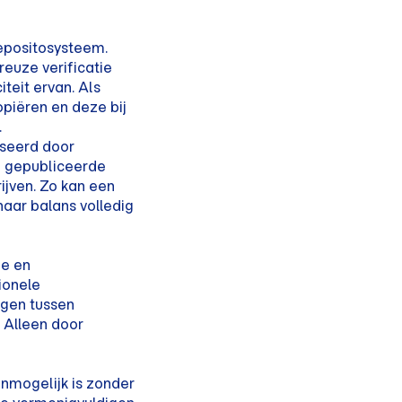
epositosysteem.
euze verificatie
teit ervan. Als
piëren en deze bij
.
yseerd door
an gepubliceerde
ijven. Zo kan een
haar balans volledig
ie en
ionele
ngen tussen
. Alleen door
onmogelijk is zonder