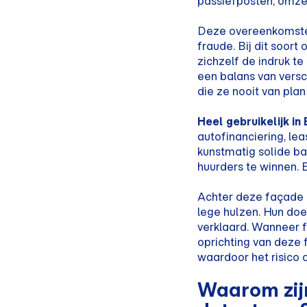
passiefposten, omzet
Deze overeenkomsten 
fraude. Bij dit soor
zichzelf de indruk te
een balans van versc
die ze nooit van plan
Heel gebruikelijk in
autofinanciering, leas
kunstmatig solide ba
huurders te winnen. E
Achter deze façade s
lege hulzen. Hun doe
verklaard. Wanneer 
oprichting van deze f
waardoor het risico
Waarom zijn