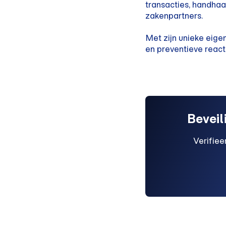
transacties, handhaa
zakenpartners.
Met zijn unieke eig
en preventieve reac
Beveil
Verifiee