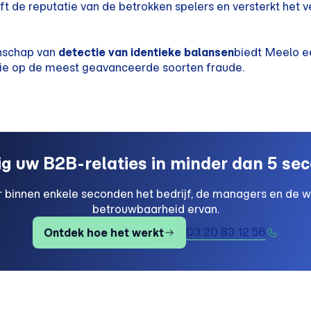
ft de reputatie van de betrokken spelers en versterkt het 
enschap van
detectie van identieke balansen
biedt Meelo ee
tie op de meest geavanceerde soorten fraude.
ig uw B2B-relaties in minder dan 5 se
r binnen enkele seconden het bedrijf, de managers en de w
betrouwbaarheid ervan.
03 20 83 12 56
Ontdek hoe het werkt