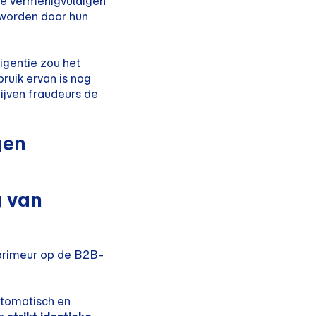
 te vermenigvuldigen
eworden door hun
igentie zou het
ruik ervan is nog
ijven fraudeurs de
gen
g van
 primeur op de B2B-
utomatisch en