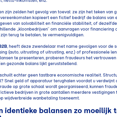
, netto-inkomsten, enz.
zijn zelden het gevolg van toeval: ze zijn het teken van
t overeenkomsten kopieert een fictief bedrijf de balans van
 geven van solvabiliteit en financiële stabiliteit, of dezelf
hillende „kloonbedrijven” om aanvragen voor financiering o
 zijn terug te betalen, te vermenigvuldigen.
 B2B
, heeft deze zwendelaar met name gevolgen voor de 
ing (auto, uitrusting of uitrusting, enz.) of professionele l
lansen te presenteren, proberen fraudeurs het vertrouwen 
en gezonde balans lijkt geruststellend.
chuilt echter geen tastbare economische realiteit. Struct
l? Snel geld of apparatuur terughalen voordat u verdwijnt 
fraude op grote schaal wordt georganiseerd, kunnen fraud
ictieve bedrijven in grote aantallen meerdere vestigingen t
 op wijdverbreide wanbetaling toeneemt.
 identieke balansen zo moeilijk 