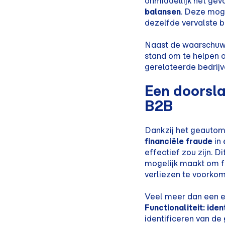
onmiddellijk het gev
balansen
. Deze mog
dezelfde vervalste b
Naast de waarschuwin
stand om te helpen 
gerelateerde bedrij
Een doorsla
B2B
Dankzij het geautom
financiële fraude
in 
effectief zou zijn. D
mogelijk maakt om fr
verliezen te voorkom
Veel meer dan een ee
Functionaliteit: ide
identificeren van de