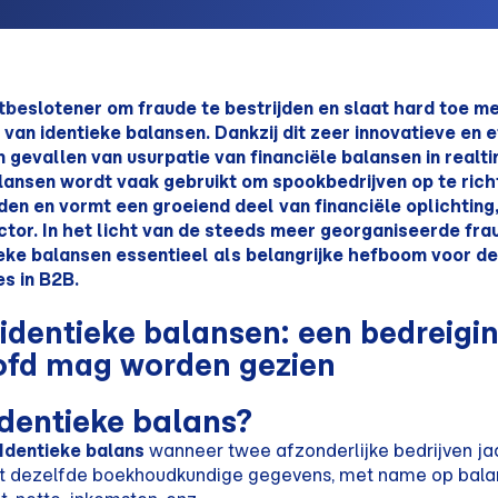
tbeslotener om fraude te bestrijden en slaat hard toe m
 van identieke balansen. Dankzij dit zeer innovatieve en 
m gevallen van usurpatie van financiële balansen in realti
lansen wordt vaak gebruikt om spookbedrijven op te rich
en en vormt een groeiend deel van financiële oplichting,
tor. In het licht van de steeds meer georganiseerde frau
eke balansen essentieel als belangrijke hefboom voor de
es in B2B.
identieke balansen: een bedreigin
ofd mag worden gezien
identieke balans?
Identieke balans
wanneer twee afzonderlijke bedrijven ja
t dezelfde boekhoudkundige gegevens, met name op balan