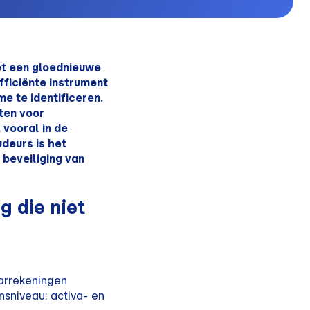
et een gloednieuwe
efficiënte instrument
me te identificeren.
ten voor
 vooral in de
deurs is het
 beveiliging van
g die niet
arrekeningen
sniveau: activa- en