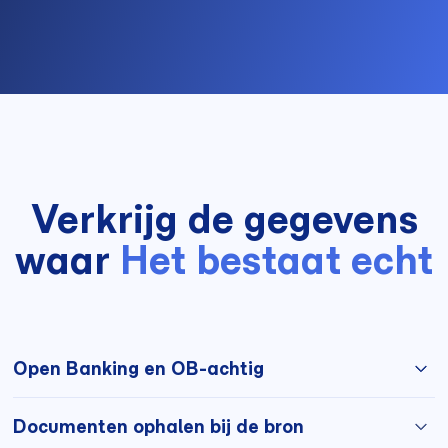
Verkrijg de gegevens
waar
Het bestaat echt
Open Banking en OB-achtig
Directe toegang tot bankstromen, zonder documenten
Documenten ophalen bij de bron
die door de gebruiker worden verzonden.