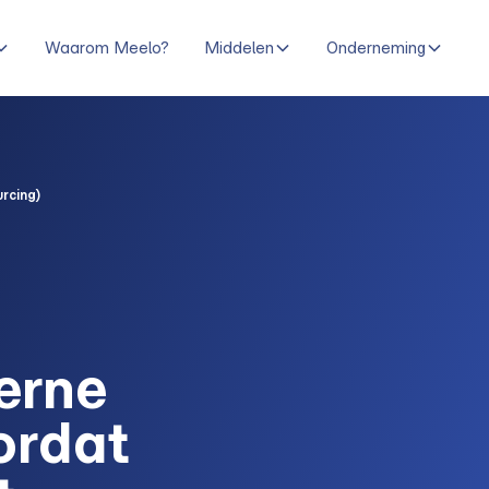
Waarom Meelo?
Middelen
Onderneming
rcing)
terne
ordat