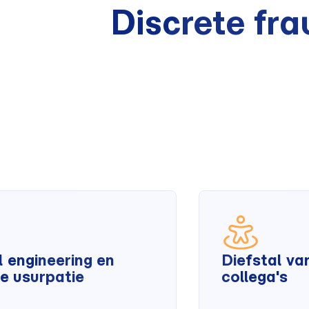
Discrete fr
l engineering en
Diefstal va
ne usurpatie
collega's