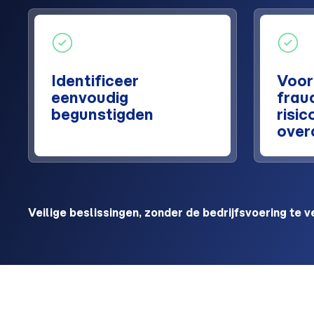
Identificeer
Voo
eenvoudig
frau
begunstigden
risic
over
Veilige beslissingen, zonder de bedrijfsvoering te v