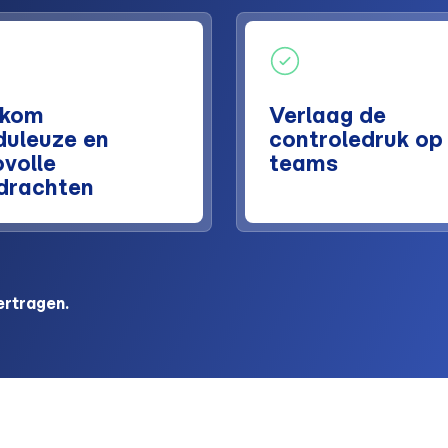
rkom
Verlaag de
duleuze en
controledruk op 
ovolle
teams
drachten
ertragen.