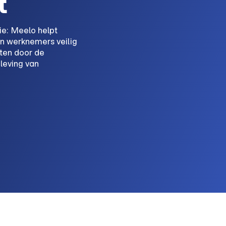
t
ie: Meelo helpt
en werknemers veilig
sten door de
leving van