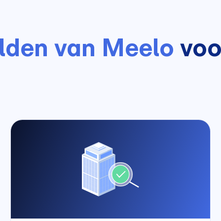
lden van Meelo
voor